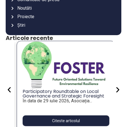
Noutăti
Proiecte
Știri
Articole recente
An
co
an
Va
mu
es
Participatory Roundtable on Local
Governance and Strategic Foresight
for Resilient Public Policies, within the
În data de 29 iulie 2026, Asociația...
FOSTER Project
Citeste articolul