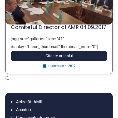
Comitetul Director al AMR 04.09.2017
[ngg src=”galleries” ids=”41″
display=”basic_thumbnail” thumbnail_crop=”0″]
Citeste articolul
...
septembrie 4, 2017
Activități AMR
Anunțuri
Comunicate de presă