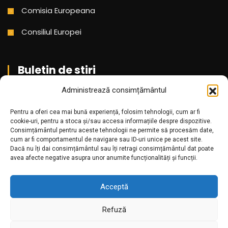
Comisia Europeana
Consiliul Europei
Buletin de stiri
Administrează consimțământul
Aboneaza-te pentru a primi cele mai noi stiri din partea
Pentru a oferi cea mai bună experiență, folosim tehnologii, cum ar fi
noastra!
cookie-uri, pentru a stoca și/sau accesa informațiile despre dispozitive.
Consimțământul pentru aceste tehnologii ne permite să procesăm date,
cum ar fi comportamentul de navigare sau ID-uri unice pe acest site.
Dacă nu îți dai consimțământul sau îți retragi consimțământul dat poate
avea afecte negative asupra unor anumite funcționalități și funcții.
Acceptă
Refuză
Amr.ro @2025. Toate drepturile rezervate