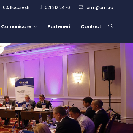
. 63, Bucureşti
021 312 2476
amr@amr.ro
Comunicare
Parteneri
Contact
1