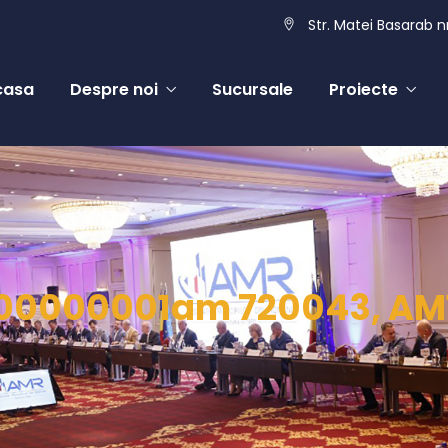
Str. Matei Basarab nr
casa
Despre noi
Sucursale
Proiecte
00000001am 720043, AM