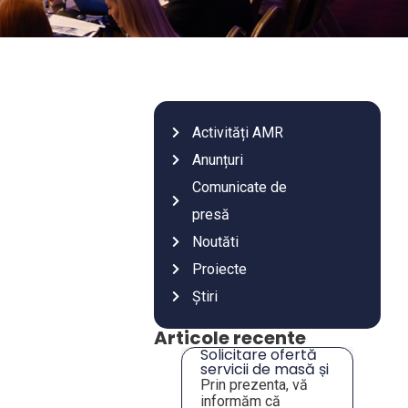
Activități AMR
Anunțuri
Comunicate de
presă
Noutăti
Proiecte
Știri
Articole recente
Întâlnire de lucru
Solicitare ofertă
privind analiza
servicii de masă și
situației unor
închiriere sală –
În data de 28 iulie
Prin prezenta, vă
imobile de interes
Tulcea
2026,
informăm că