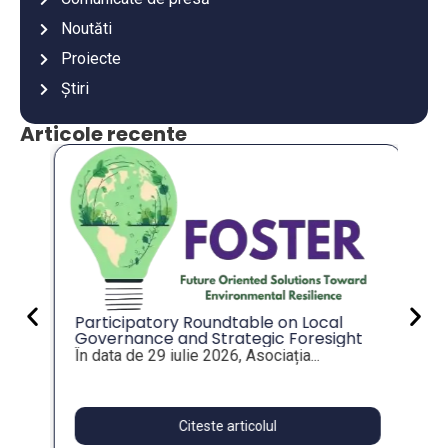
Noutăti
Proiecte
Știri
Articole recente
An
co
an
Va
mu
es
Participatory Roundtable on Local
Governance and Strategic Foresight
for Resilient Public Policies, within the
În data de 29 iulie 2026, Asociația...
FOSTER Project
Citeste articolul