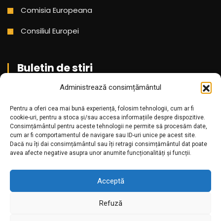
Comisia Europeana
Consiliul Europei
Buletin de stiri
Administrează consimțământul
Aboneaza-te pentru a primi cele mai noi stiri din partea
Pentru a oferi cea mai bună experiență, folosim tehnologii, cum ar fi
noastra!
cookie-uri, pentru a stoca și/sau accesa informațiile despre dispozitive.
Consimțământul pentru aceste tehnologii ne permite să procesăm date,
cum ar fi comportamentul de navigare sau ID-uri unice pe acest site.
Dacă nu îți dai consimțământul sau îți retragi consimțământul dat poate
avea afecte negative asupra unor anumite funcționalități și funcții.
Acceptă
Refuză
Amr.ro @2025. Toate drepturile rezervate