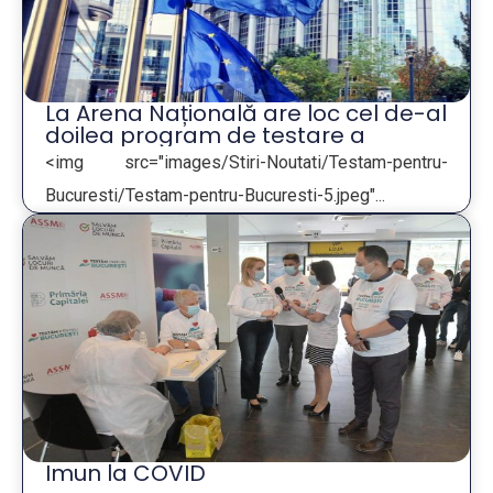
La Arena Națională are loc cel de-al
doilea program de testare a
populației din Bucuresti
<img src="images/Stiri-Noutati/Testam-pentru-
Bucuresti/Testam-pentru-Bucuresti-5.jpeg"...
Citeste articolul
mai 26, 2020
Imun la COVID