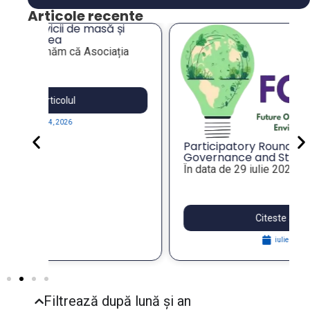
Articole recente
i
ia
Participatory Roundtable on Local
Governance and Strategic Foresight
for Resilient Public Policies, within the
În data de 29 iulie 2026, Asociația...
FOSTER Project
Citeste articolul
iulie 29, 2026
Filtrează după lună și an