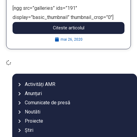
[ngg src=”galleries” ids=”191″
display=”basic_thumbnail” thumbnail_crop=”0″]
Citeste articolul
...
mai 26, 2020
Activități AMR
Anunțuri
Comunicate de presă
Noutăti
Proiecte
Știri