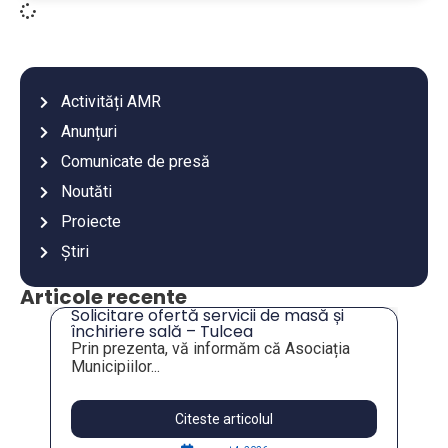
Activități AMR
Anunțuri
Comunicate de presă
Noutăti
Proiecte
Știri
Articole recente
re ofertă servicii de masă și
re sală – Tulcea
zenta, vă informăm că Asociația
or...
Citeste articolul