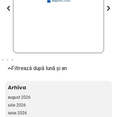
august 4, 2026
Participatory Roun
Governance and St
for Resilient Public 
În data de 29 iulie 202
FOSTER Project
Citeste 
iuli
Filtrează după lună și an
Arhiva
august 2026
iulie 2026
iunie 2026