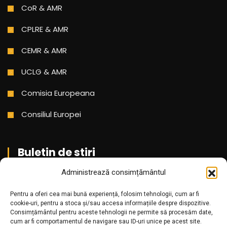
CoR & AMR
CPLRE & AMR
CEMR & AMR
UCLG & AMR
Comisia Europeana
Consiliul Europei
Buletin de stiri
Administrează consimțământul
Aboneaza-te pentru a primi cele mai noi stiri din partea
Pentru a oferi cea mai bună experiență, folosim tehnologii, cum ar fi
noastra!
cookie-uri, pentru a stoca și/sau accesa informațiile despre dispozitive.
Consimțământul pentru aceste tehnologii ne permite să procesăm date,
cum ar fi comportamentul de navigare sau ID-uri unice pe acest site.