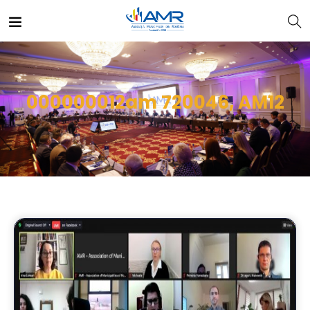
000000012am 720046, AM12