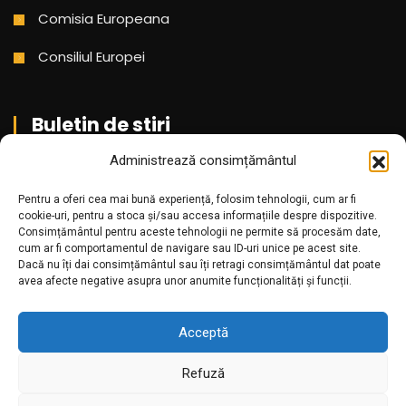
Comisia Europeana
Consiliul Europei
Buletin de stiri
Administrează consimțământul
Aboneaza-te pentru a primi cele mai noi stiri din partea
Pentru a oferi cea mai bună experiență, folosim tehnologii, cum ar fi
noastra!
cookie-uri, pentru a stoca și/sau accesa informațiile despre dispozitive.
Consimțământul pentru aceste tehnologii ne permite să procesăm date,
cum ar fi comportamentul de navigare sau ID-uri unice pe acest site.
Dacă nu îți dai consimțământul sau îți retragi consimțământul dat poate
avea afecte negative asupra unor anumite funcționalități și funcții.
Acceptă
Refuză
Amr.ro @2025. Toate drepturile rezervate