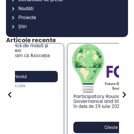
Noutăti
Proiecte
Știri
Articole recente
An
co
an
Va
mu
es
Participatory Roundtable on Local
Governance and Strategic Foresight
for Resilient Public Policies, within the
În data de 29 iulie 2026, Asociația...
FOSTER Project
Citeste articolul