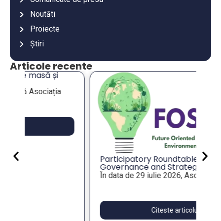
Noutăti
Proiecte
Știri
Articole recente
An
co
an
Va
mu
es
Participatory Roundtable on Local
Governance and Strategic Foresight
for Resilient Public Policies, within the
În data de 29 iulie 2026, Asociația...
FOSTER Project
Citeste articolul