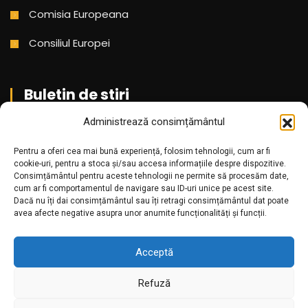
Comisia Europeana
Consiliul Europei
Buletin de stiri
Administrează consimțământul
Aboneaza-te pentru a primi cele mai noi stiri din partea
Pentru a oferi cea mai bună experiență, folosim tehnologii, cum ar fi
noastra!
cookie-uri, pentru a stoca și/sau accesa informațiile despre dispozitive.
Consimțământul pentru aceste tehnologii ne permite să procesăm date,
cum ar fi comportamentul de navigare sau ID-uri unice pe acest site.
Dacă nu îți dai consimțământul sau îți retragi consimțământul dat poate
avea afecte negative asupra unor anumite funcționalități și funcții.
Acceptă
Refuză
Amr.ro @2025. Toate drepturile rezervate