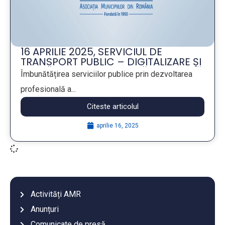
16 APRILIE 2025, SERVICIUL DE
TRANSPORT PUBLIC – DIGITALIZARE ȘI
PREGĂTIRE PROFESIONALĂ CONTINUĂ
Îmbunătățirea serviciilor publice prin dezvoltarea
PREGĂTIREA PROFESIONALĂ
profesională a...
CONTINUĂ (FPC)
Citeste articolul
aprilie 16, 2025
Activități AMR
Anunțuri
Comunicate de presă