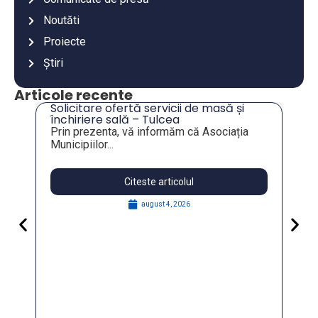
Noutăti
Proiecte
Știri
Articole recente
Solicitare ofertă servicii de masă și
ru
închiriere sală – Tulcea
Prin prezenta, vă informăm că Asociația
Municipiilor...
Citeste articolul
august 4, 2026
Pa
Go
fo
În
FO