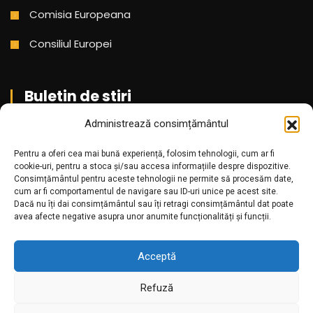
Comisia Europeana
Consiliul Europei
Buletin de stiri
Administrează consimțământul
Aboneaza-te pentru a primi cele mai noi stiri din partea
Pentru a oferi cea mai bună experiență, folosim tehnologii, cum ar fi
noastra!
cookie-uri, pentru a stoca și/sau accesa informațiile despre dispozitive.
Consimțământul pentru aceste tehnologii ne permite să procesăm date,
cum ar fi comportamentul de navigare sau ID-uri unice pe acest site.
Dacă nu îți dai consimțământul sau îți retragi consimțământul dat poate
avea afecte negative asupra unor anumite funcționalități și funcții.
Acceptă
Refuză
Amr.ro @2025. Toate drepturile rezervate